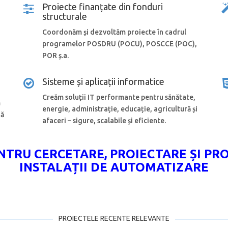
Proiecte finanțate din fonduri
structurale
Coordonăm și dezvoltăm proiecte în cadrul
programelor POSDRU (POCU), POSCCE (POC),
POR ș.a.
Sisteme și aplicații informatice
Creăm soluții IT performante pentru sănătate,
m
energie, administrație, educație, agricultură și
ză
afaceri – sigure, scalabile și eficiente.
TRU CERCETARE, PROIECTARE ȘI PRO
INSTALAȚII DE AUTOMATIZARE
PROIECTELE RECENTE RELEVANTE