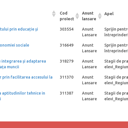
Cod
Anunt
Apel
proiect
lansare
lui prin educație și
303554
Anunt
Sprijin pentr
Lansare
întreprinderi
conomiei sociale
316649
Anunt
Sprijin pentr
Lansare
întreprinderi
ru integrarea și adaptarea
318279
Anunt
Stagii de pr
iața muncii
Lansare
elevi_Regiun
prin facilitarea accesului la
311370
Anunt
Stagii de pr
Lansare
elevi_Regiun
 aptitudinilor tehnice in
311387
Anunt
Stagii de pr
i
Lansare
elevi_Regiun