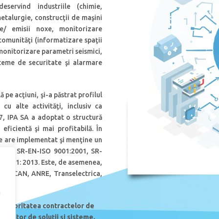
eservind industriile (chimie,
etalurgie, construcţii de maşini
se/ emisii noxe, monitorizare
comunităţi (informatizare spaţii
 monitorizare parametri seismici,
teme de securitate şi alarmare
pe acţiuni, şi-a păstrat profilul
cu alte activităţi, inclusiv ca
7, IPA SA a adoptat o structură
eficientă şi mai profitabilă. În
re are implementat şi menţine un
elor SR-EN-ISO 9001:2001, SR-
27001: 2013. Este, de asemenea,
tre CNCAN, ANRE, Transelectrica,
a
i, majoritatea contractelor de
ntegrator de soluții și sisteme.