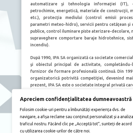
automatizare şi tehnologia informaţiei (IT), d
petrochimie, energetică, materiale de construcţii, m
etc.), protecţia mediului (control emisii proce
parametri meteo-hidro), servicii pentru cetăţean şi 
publice, control iluminare piste aterizare-decolare,
supraveghere comportare baraje hidrotehnice, sis
incendiu).
După 1990, IPA SA organizată ca societate comercială 
şi obiectul principal de activitate, completându-l 
furnizor de formare profesională continuă. Din 199
organizatorică potrivită competiţiei, devenind mai 
prezent, IPA SA este o societate integral privată ca
Sistem de Management Integrat conform standard
Apreciem confidențialitatea dumneavoastră
EN-ISO 14001:2005, BS OHSAS18001:2007 şi ISO/ IEC 
autorizată pentru activităţile sale de profil de că
Folosim cookie-uri pentru a îmbunătăți experiența dvs. de
ISCIR, INSEMEX, ANC s.a.
navigare, a afișa reclame sau conținut personalizat și a analiz
traficul nostru. Făcând clic pe „Acceptă tot”, sunteți de acord
În ultimii ani, pentru a răspunde cerințelor piețe
cu utilizarea cookie-urilor de către noi.
profil au fost de tip “livrare la cheie”, IPA fiind i