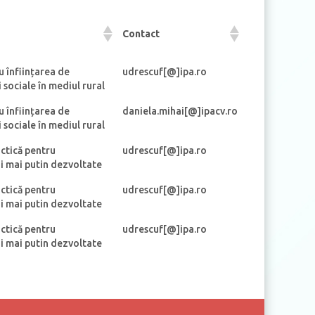
Contact
u înființarea de
udrescuf[@]ipa.ro
 sociale în mediul rural
u înființarea de
daniela.mihai[@]ipacv.ro
 sociale în mediul rural
actică pentru
udrescuf[@]ipa.ro
i mai putin dezvoltate
actică pentru
udrescuf[@]ipa.ro
i mai putin dezvoltate
actică pentru
udrescuf[@]ipa.ro
i mai putin dezvoltate