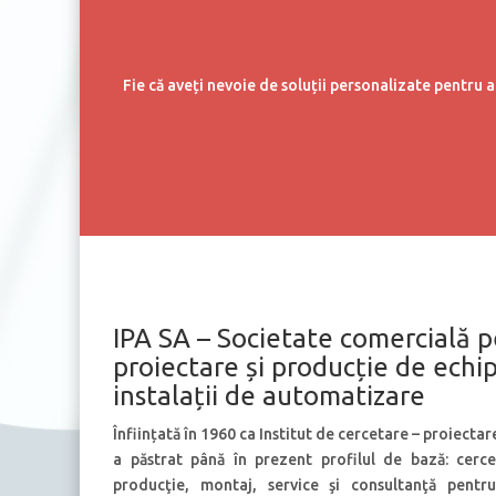
Fie că aveți nevoie de soluții personalizate pentru 
IPA SA – Societate comercială p
proiectare și producție de echi
instalații de automatizare
Înființată în 1960 ca Institut de cercetare – proiecta
a păstrat până în prezent profilul de bază: cerce
producţie, montaj, service şi consultanţă pentru