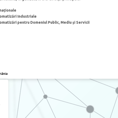
naționale
matizări Industriale
matizări pentru Domeniul Public, Mediu și Servicii
omânia
a