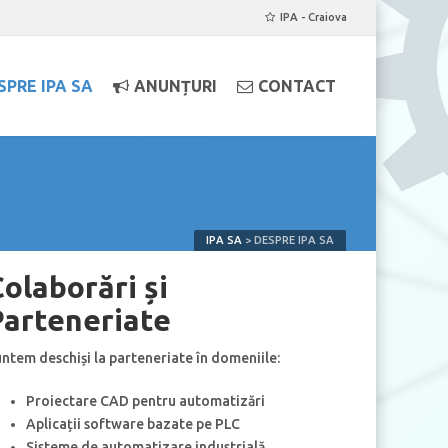
IPA - Craiova
SPRE IPA SA
ANUNȚURI
CONTACT
IPA SA
>
DESPRE IPA SA
olaborări și
Parteneriate
ntem deschiși la parteneriate în domeniile:
Proiectare CAD pentru automatizări
Aplicații software bazate pe PLC
Sisteme de automatizare industrială