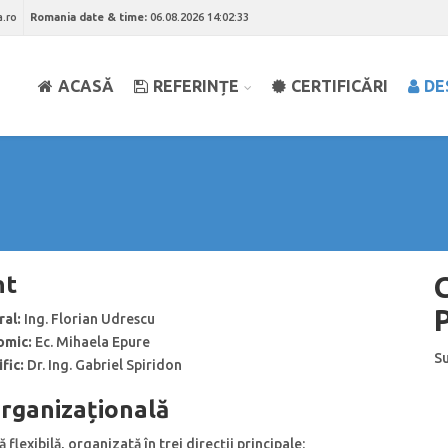
a.ro
Romania date & time:
06.08.2026 14:02:33
ACASĂ
REFERINȚE
CERTIFICĂRI
DE
C
nt
ral:
Ing. Florian Udrescu
omic:
Ec. Mihaela Epure
Su
fic:
Dr. Ing. Gabriel Spiridon
rganizațională
 flexibilă, organizată în trei direcții principale: