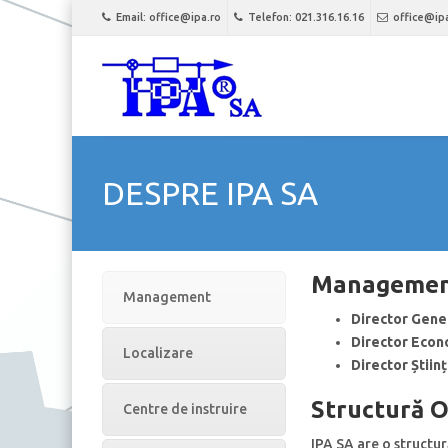
Email: office@ipa.ro
Telefon: 021.316.16.16
office@ip
DESPRE IPA SA
Manageme
Management
Director Gene
Director Econ
Localizare
Director Științi
Structură O
Centre de instruire
IPA SA are o structură