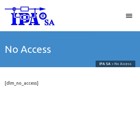
No Access
IPA SA
>
No Access
[dlm_no_access]