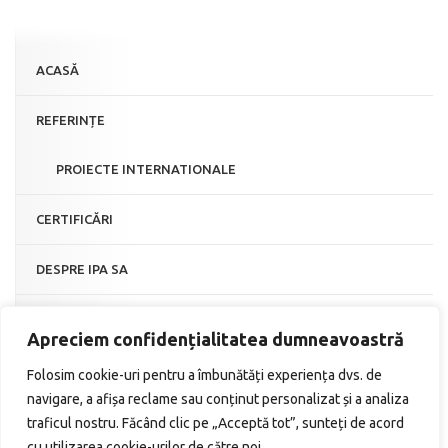
ACASĂ
REFERINȚE
PROIECTE INTERNATIONALE
CERTIFICĂRI
DESPRE IPA SA
ANUNȚURI
Apreciem confidențialitatea dumneavoastră
CONTACT
Folosim cookie-uri pentru a îmbunătăți experiența dvs. de
navigare, a afișa reclame sau conținut personalizat și a analiza
traficul nostru. Făcând clic pe „Acceptă tot”, sunteți de acord
cu utilizarea cookie-urilor de către noi.